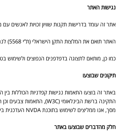
נגישות האתר
אתר זה עומד בדרישות תקנות שוויון זכויות לאנשים עם מוג
האתר תואם את המלצות התקן הישראלי (ת”י 5568) לנגישות תכנים באינטרנט ברמת AA ואת המלצות מסמך WCAG2.0 מאת ארגון W3C.
כמו כן, מותאם לתצוגה בדפדפנים הנפוצים ולשימוש בטל
תיקונים שבוצעו
באתר זה בוצעו התאמות נגישות קפדניות הכוללות בין הי
התקינה ברשת הבינלאומי (C
מסך, אנו ממליצים לשימוש בתוכנת NVDA העדכנית ביותר.
חלק מהדברים שבוצעו באתר