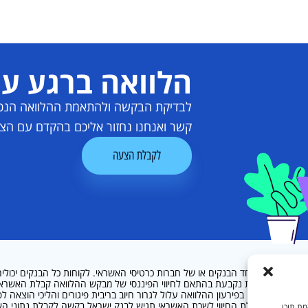
הלוואה ברגע עם
לבדיקת הבקשה ולהתאמת ההלוואה הנכונ
קשר ואנחנו נחזור אליכם בהקדם עם הצ
לקבלת הצעה
 כל הבנקים, מעל גיל 18, שיש ברשותם כרטיס אשראי של אחד הבנקים או של חברות כרטיסי האשראי. לקוחות כ
ידע כללי / גילוי נאות: תקופת ההלוואה 12 – 72 חודשים. הריבית השנתית נקבעת בהתאם לחיווי הפיננסי של
אי. אי עמידה בפירעון ההלוואה עלול לגרור חיוב בריבית פיגורים והליכי הוצאה ל
וקש. לשם קבלת החיווי לשכת האשראי תגיש לבנק ישראל בקשה לקבלת נתוני האש
 התאמת תוכן