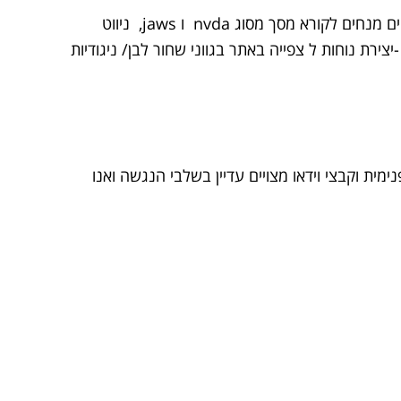
הוספנו רכיב עזר נגישות המותאם למערכות WordPress , הרכיב מאפשר שליטה על גדלי פונטים, מעקף בלוקים, טקסטים מנחים לקורא מסך מסוג nvda ו jaws, ניווט
לדת המקלה על גלישה באתר ללא שימוש עכבר, התאמות לתאימות האתר לגלישה עם קורא מסך מסוג nvda ו jaws -יצירת נוחות ל צפייה באתר בגווני שחור לבן/ ניגודיות
 הדפים באתר, המסמכים המצורפים (כגון PDF, Word, Excel) מערכת ניהול פנימית וקבצי וידאו מצויים עדיין בשלבי הנגשה ואנו