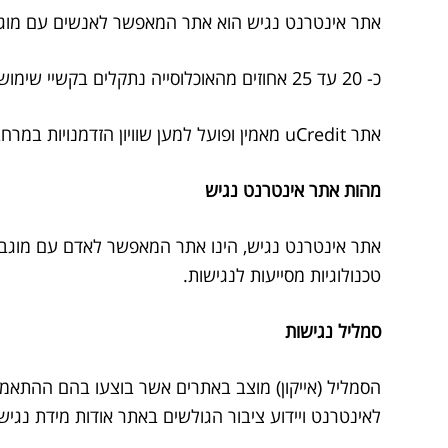
אתר אינטרנט נגיש הוא אתר המאפשר לאנשים עם מוגבל
כ- 20 עד 25 אחוזים מהאוכלוסייה נתקלים בקשיי שימוש באינטרנט ועשויים להיטיב מתכני אינטרנט נגישים יותר, כך על פי מחקר שנערך בשנת 2003 ע”י חברת מייקרוסופט.
אתר uCredit מאמין ופועל למען שוויון הזדמנויות במרחב האינטרנטי לבעלי לקויות מגוונות ו/או המסתייעים בטכנולוגיות עזר לשימוש במחשב.
מהות אתר אינטרנט נגיש
אתר אינטרנט נגיש, הינו אתר המאפשר לאדם עם מוגבלו
טכנולוגיות מסייעות לנגישות.
סמליל נגישות
הסמליל (אייקון) מוצב באתרים אשר בוצעו בהם ההתאמו
לאינטרנט ויידוע ציבור הגולשים באתר אודות מידת נגיש