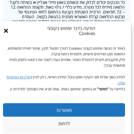
כל הבנקים יכולים לבדוק את זכאותם באופן מיידי אונליין או בשיחה ולקבל
הלוואה מיידית לכל מטרה. מידע כללי / גילוי נאות: תקופת ההלוואה 12
– 72 חודשים. הריבית השנתית נקבעת בהתאם לחיווי הפיננסי של
מבקש ההלוואה קבלת האשראי מותנית בהגשת בקשה. העמדת
האשראי לפי שיקול דעתה המוחלט של הגורם המלווה ובכפוף לתנאיה.
הפרסום איננו מהווה הצעה למתן אשראי. אי עמידה בפירעון ההלוואה
הודעה בדבר שימוש בקובצי
עלול לגרור חיוב בריבית פיגורים והליכי הוצאה לפועל. הודעה בנוגע
Cookies
לקבלת חיווי אשראי בכוונת הגורם הממן – לקבל חיווי אשראי לגביך
מלשכת אשראי בשאלה אם להעמיד את האשראי המבוקש. לשם קבלת
החיווי לשכת האשראי תגיש לבנק ישראל בקשה לקבלת נתוני האשראי
באתר זה נעשה שימוש בקובצי Cookies לצורך תפעול תקין, שיפור חוויית המשתמש,
לגביך הכלולים במאגר נתוני אשראי של בנק ישראל. הודעה בנוגע
התאמת תוכן ושירותים אישיים, ולמטרות ניתוח ובקרה.
לקבלת חיווי אשראי הרינו להודיעך כי לשם בחינת בקשתך לקבלת
אישור עקרוני לקבלת הלוואה, תהיה רשאית חברת המימון לפנות
חלק מהקבצים חיוניים להפעלת האתר, ואחרים נועדו לשפר את ביצועיו ולספק חווייה
ללשכת האשראי בבקשה לקבלת חיווי אשראי. לצורך קבלת החיווי,
מותאמת עבורך.
לשכת האשראי תגיש לבנק ישראל בקשה לקבלת נתוני אשראי הכלולים
במאגר לגביך.
למידע נוסף אודות סוגי הקוקיז ואופן עיבוד המידע האישי, ניתן לעיין ב
מדיניות הפרטיות
שלנו
.
בלחיצה על
"מאשר"
או בהמשך שימושך באתר, אתה מביע את הסכמתך למדיניות זו.
הצהרת נגישות
מדיניות פרטיות
תקנון ותנאי שימוש
מאשר/ת
uCredit
| Built by
© כל הזכויות שמורות ל-יוקרדיט 2025 -
לדחות
Webeffect